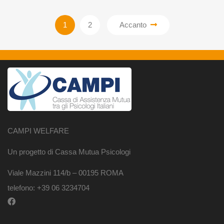
1
2
Accanto
CAMPI WELFARE
Un progetto di Cassa Mutua Psicologi
Viale Mazzini 114/b – 00195 ROMA
telefono: +39 06 3234704