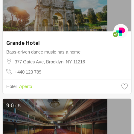
Grande Hotel
Bass-driven dance music has a home
377 Gates Ave, Brooklyn, NY 11216
+440 123 789
Hotel
Aperto
9.0
/ 10