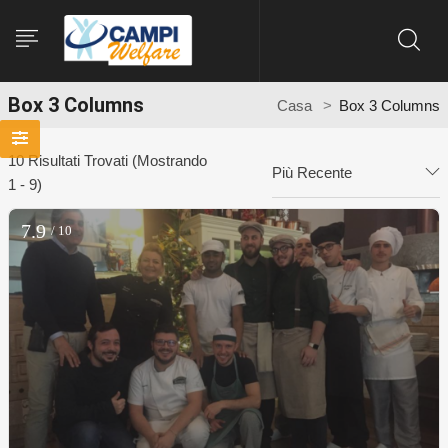
Box 3 Columns
Casa
Box 3 Columns
10
Risultati Trovati (Mostrando
Più Recente
1 - 9)
7.9
/ 10