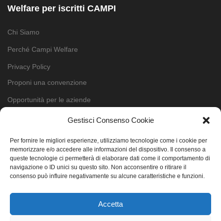
Welfare per iscritti CAMPI
Chi Siamo
Perché Campi Welfare
Privacy Policy
Proponi una convenzione
Opportunità per le aziende
Contatti
Gestisci Consenso Cookie
Cookie Policy (UE)
Per fornire le migliori esperienze, utilizziamo tecnologie come i cookie per
memorizzare e/o accedere alle informazioni del dispositivo. Il consenso a
queste tecnologie ci permetterà di elaborare dati come il comportamento di
Cerca
navigazione o ID unici su questo sito. Non acconsentire o ritirare il
consenso può influire negativamente su alcune caratteristiche e funzioni.
Per Iscritti
Accetta
Per il tuo lavoro