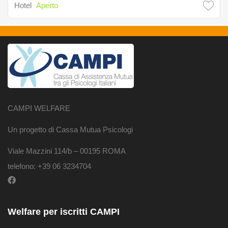
Hotel
Aperto
CAMPI WELFARE
Un progetto di Cassa Mutua Psicologi
Viale Mazzini 114/b – 00195 ROMA
telefono: +39 06 3234704
Welfare per iscritti CAMPI