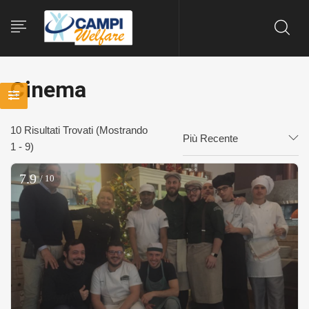
Cinema
10
Risultati Trovati (Mostrando
Più Recente
1 - 9)
7.9
/ 10