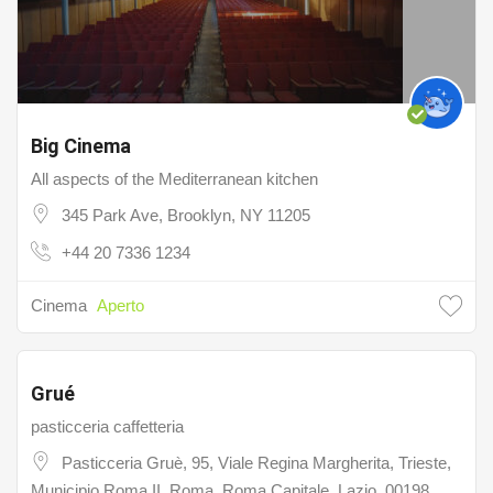
Big Cinema
All aspects of the Mediterranean kitchen
345 Park Ave, Brooklyn, NY 11205
+44 20 7336 1234
Cinema
Aperto
8.9
/ 10
Grué
pasticceria caffetteria
Pasticceria Gruè, 95, Viale Regina Margherita, Trieste,
Municipio Roma II, Roma, Roma Capitale, Lazio, 00198,