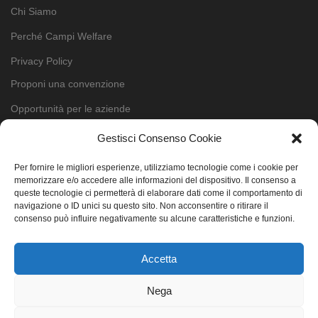
Chi Siamo
Perché Campi Welfare
Privacy Policy
Proponi una convenzione
Opportunità per le aziende
Contatti
Gestisci Consenso Cookie
Cookie Policy (UE)
Per fornire le migliori esperienze, utilizziamo tecnologie come i cookie per
memorizzare e/o accedere alle informazioni del dispositivo. Il consenso a
queste tecnologie ci permetterà di elaborare dati come il comportamento di
Cerca
navigazione o ID unici su questo sito. Non acconsentire o ritirare il
consenso può influire negativamente su alcune caratteristiche e funzioni.
Per Iscritti
Accetta
Per il tuo lavoro
Per la tua famiglia
Nega
Tempo libero