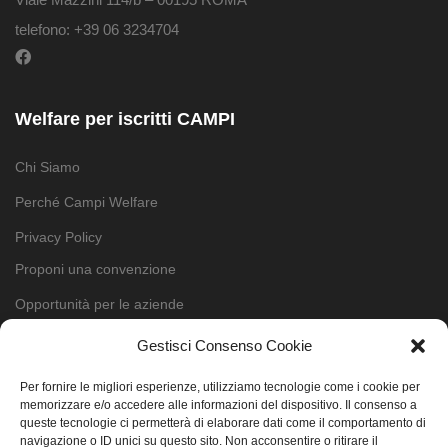
telefono: +39 06 3234704
Welfare per iscritti CAMPI
Chi Siamo
Perché Campi Welfare
Privacy Policy
Proponi una convenzione
Opportunità per le aziende
Contatti
Gestisci Consenso Cookie
Cookie Policy (UE)
Per fornire le migliori esperienze, utilizziamo tecnologie come i cookie per
memorizzare e/o accedere alle informazioni del dispositivo. Il consenso a
queste tecnologie ci permetterà di elaborare dati come il comportamento di
Cerca
navigazione o ID unici su questo sito. Non acconsentire o ritirare il