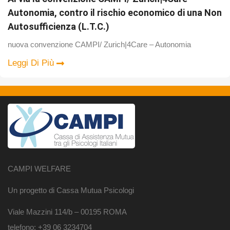
Autonomia, contro il rischio economico di una Non
Autosufficienza (L.T.C.)
nuova convenzione CAMPI/ Zurich|4Care – Autonomia
Leggi Di Più
CAMPI WELFARE
Un progetto di Cassa Mutua Psicologi
Viale Mazzini 114/b – 00195 ROMA
telefono: +39 06 3234704