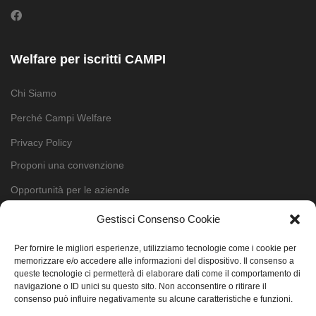
Welfare per iscritti CAMPI
Chi Siamo
Perché Campi Welfare
Privacy Policy
Proponi una convenzione
Opportunità per le aziende
Contatti
Gestisci Consenso Cookie
Cookie Policy (UE)
Per fornire le migliori esperienze, utilizziamo tecnologie come i cookie per
memorizzare e/o accedere alle informazioni del dispositivo. Il consenso a
queste tecnologie ci permetterà di elaborare dati come il comportamento di
Cerca
navigazione o ID unici su questo sito. Non acconsentire o ritirare il
consenso può influire negativamente su alcune caratteristiche e funzioni.
Per Iscritti